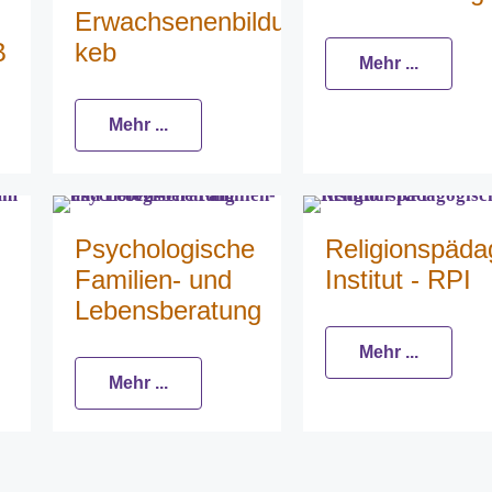
Erwachsenenbildung
B
keb
Mehr ...
Mehr ...
Psychologische
Religionspäda
Familien- und
Institut - RPI
Lebensberatung
Mehr ...
Mehr ...