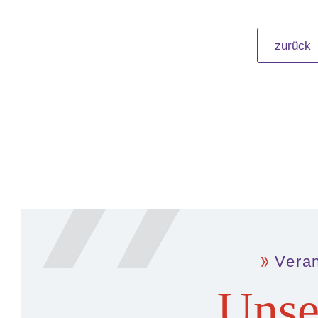
zurück
Vera
Unse