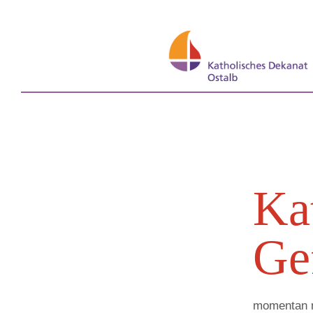
Ka
Ge
momentan n