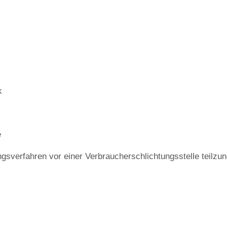
k
e
gungsverfahren vor einer Verbraucherschlichtungsstelle teilz