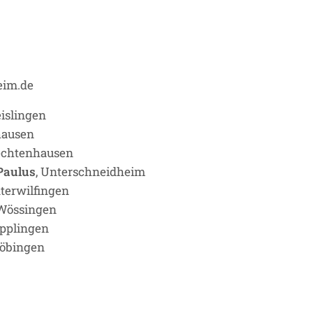
eim.de
eislingen
hausen
Sechtenhausen
 Paulus
, Unterschneidheim
nterwilfingen
 Wössingen
Zipplingen
Zöbingen