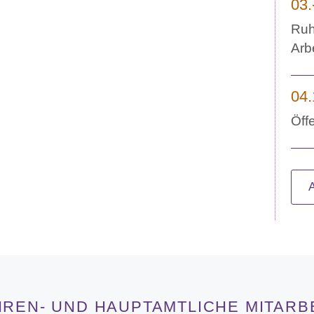
03.
Ruh
Arb
04.
Öff
HREN- UND HAUPTAMTLICHE MITARB