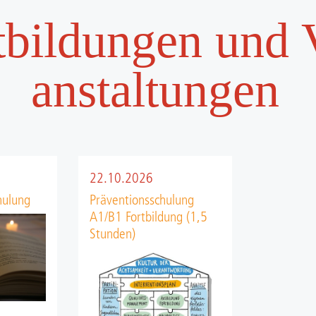
t­bild­ungen und 
anstal­tungen