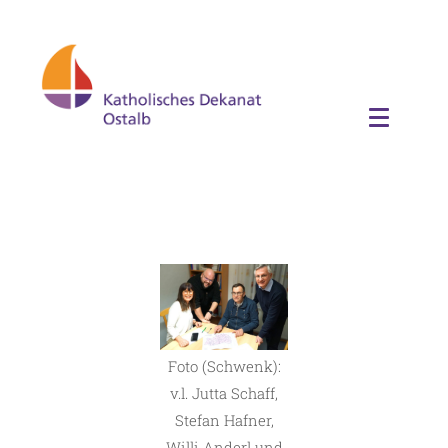
Foto (Schwenk):
v.l. Jutta Schaff,
Stefan Hafner,
Willi Anderl und