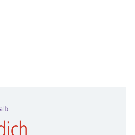
alb
dich