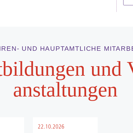
HREN- UND HAUPTAMTLICHE MITARB
t­bild­ungen und 
anstal­tungen