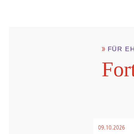
FÜR E
For