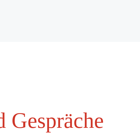
 Ge­sprä­che