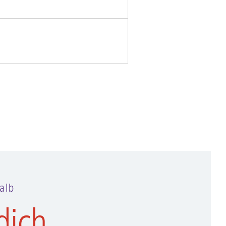
alb
dich