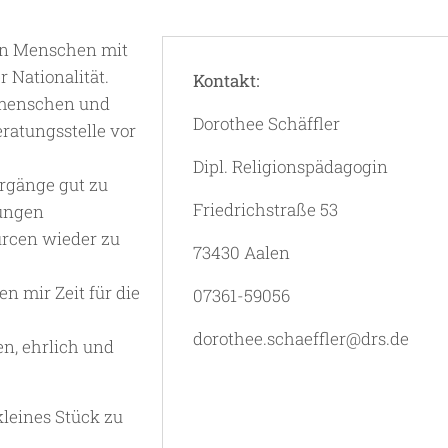
len Menschen mit
 Nationalität.
Kontakt:
itmenschen und
Dorothee Schäffler
eratungsstelle vor
Dipl. Religionspädagogin
ergänge gut zu
Friedrichstraße 53
hungen
urcen wieder zu
73430 Aalen
en mir Zeit für die
07361-59056
dorothee.schaeffler@drs.de
n, ehrlich und
kleines Stück zu