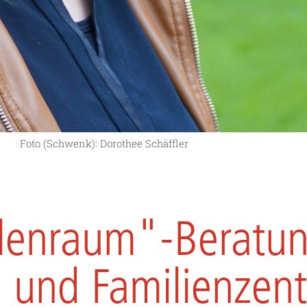
Foto (Schwenk): Dorothee Schäffler
eelenraum"-Beratun
n und Familienzen